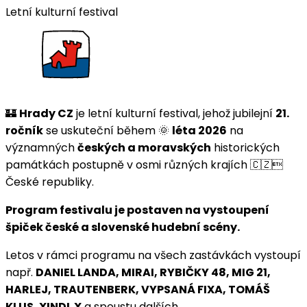
Letní kulturní festival
🏰
Hrady CZ
je letní kulturní festival, jehož jubilejní
21.
ročník
se uskuteční během 🌞
léta 2026
na
významných
českých a moravských
historických
památkách postupně v osmi různých krajích 🇨🇿
České republiky.
Program festivalu je postaven na vystoupení
špiček české a slovenské hudební scény.
Letos v rámci programu na všech zastávkách vystoupí
např.
DANIEL LANDA, MIRAI, RYBIČKY 48, MIG 21,
HARLEJ, TRAUTENBERK, VYPSANÁ FIXA, TOMÁŠ
KLUS, XINDL X
a spoustu dalších.