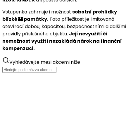
Vstupenka zahrnuje i možnost
sobotní prohlídky
blízké 🏰 památky.
Tato příležitost je limitovaná
otevírací dobou, kapacitou, bezpečnostními a dalšími
pravidly příslušného objektu.
Její nevyužití či
nemožnost využití nezakládá nárok na finanční
kompenzaci.
Vyhledávejte mezi akcemi níže
srp
14
Hrady CZ - Hradec nad Moravicí
2026
21. ročník letního kulturního festivalu!