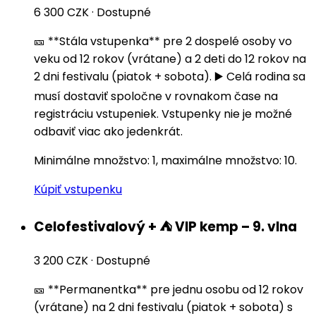
6 300 CZK
·
Dostupné
🎫 **Stála vstupenka** pre 2 dospelé osoby vo
veku od 12 rokov (vrátane) a 2 deti do 12 rokov na
2 dni festivalu (piatok + sobota). ▶️ Celá rodina sa
musí dostaviť spoločne v rovnakom čase na
registráciu vstupeniek. Vstupenky nie je možné
odbaviť viac ako jedenkrát.
Minimálne množstvo: 1, maximálne množstvo: 10.
Kúpiť vstupenku
Celofestivalový + ⛺️ VIP kemp – 9. vlna
3 200 CZK
·
Dostupné
🎫 **Permanentka** pre jednu osobu od 12 rokov
(vrátane) na 2 dni festivalu (piatok + sobota) s