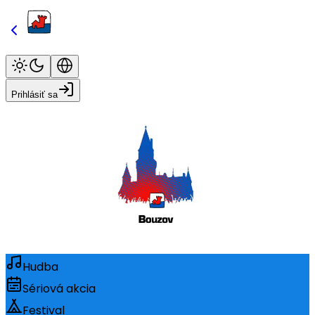
Prihlásiť sa
Hudba
Sériová akcia
Festival