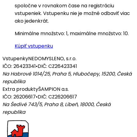
spoločne v rovnakom čase na registráciu
vstupeniek. Vstupenku nie je možné odbaviť viac
ako jedenkrát.
Minimálne množstvo: 1, maximálne množstvo: 10.
Kúpiť vstupenku
Vstupenky
NEDOMYSLENO, s.r.o.
IČO: 26423341
•
DIČ: CZ26423341
Na Habrové 1014/25, Praha 5, Hlubočepy, 15200
,
Česká
republika
Extra produkty
ŠAMPION a.s.
IČO: 26206617
•
DIČ: CZ26206617
Na Šedivé 743/5, Praha 8, Libeň, 18000
,
Česká
republika