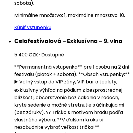
sobota).
Minimálne množstvo: 1, maximálne množstvo: 10.
Kúpiť vstupenku
Celofestivalová – Exkluzívna – 9. vlna
5 400 CZK
·
Dostupné
**Permanentná vstupenka** pre 1 osobu na 2 dni
festivalu (piatok + sobota). **Obsah vstupenky:**
▶️ Voľný vstup do VIP zóny, VIP bar a toalety,
exkluzívny výhľad na pódium z bezprostrednej
blízkosti, občerstvenie bez čakania v radoch,
kryté sedenie a možné stretnutie s účinkujúcimi
(bez záruky). 👕 Tričko s motívom hradu podľa
vlastného výberu. **V ďalšom kroku si
nezabudnite vybrať veľkosť trička!**