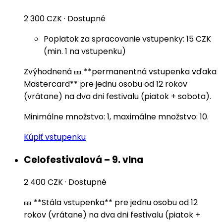
2 300 CZK
·
Dostupné
Poplatok za spracovanie vstupenky: 15 CZK
(min. 1 na vstupenku)
Zvýhodnená 🎫 **permanentná vstupenka vďaka
Mastercard** pre jednu osobu od 12 rokov
(vrátane) na dva dni festivalu (piatok + sobota).
Minimálne množstvo: 1, maximálne množstvo: 10.
Kúpiť vstupenku
Celofestivalová – 9. vlna
2 400 CZK
·
Dostupné
🎫 **Stála vstupenka** pre jednu osobu od 12
rokov (vrátane) na dva dni festivalu (piatok +