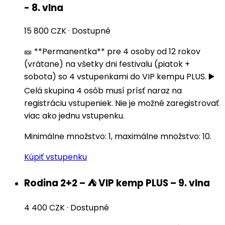
- 8. vlna
15 800 CZK
·
Dostupné
🎫 **Permanentka** pre 4 osoby od 12 rokov
(vrátane) na všetky dni festivalu (piatok +
sobota) so 4 vstupenkami do VIP kempu PLUS. ▶️
Celá skupina 4 osôb musí prísť naraz na
registráciu vstupeniek. Nie je možné zaregistrovať
viac ako jednu vstupenku.
Minimálne množstvo: 1, maximálne množstvo: 10.
Kúpiť vstupenku
Rodina 2+2 – ⛺️ VIP kemp PLUS – 9. vlna
4 400 CZK
·
Dostupné