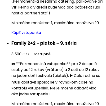
(Permanentka nezahŕňa catering, parkovanie ani
VIP kemp a v areáli bude viac ako päťdesiat ľudí -
hostia, partneri atď.)
Minimálne množstvo: 1, maximálne množstvo: 10.
Kúpiť vstupenku
Family 2+2 – piatok – 9. séria
3 500 CZK
·
Dostupné
🎫 **Permanentná vstupenka** pre 2 dospelé
osoby od 12 rokov (vrátane) a 2 deti do 12 rokov
na jeden deň festivalu (piatok). ▶️ Celá rodina sa
musí dostaviť spoločne v rovnakom čase na
kontrolu vstupeniek. Nie je možné odbaviť viac
ako jednu vstupenku.
Minimálne množstvo: 1, maximálne množstvo: 10.