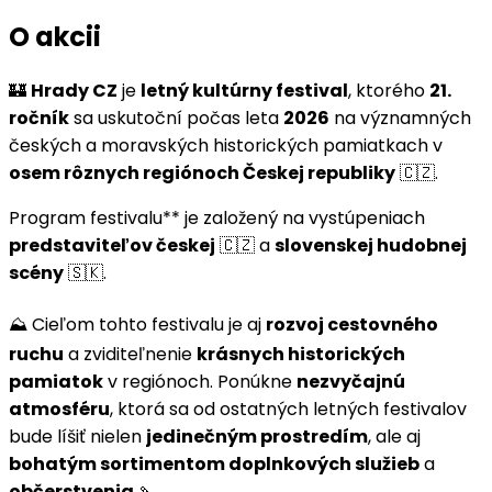
O akcii
🏰
Hrady CZ
je
letný kultúrny festival
, ktorého
21.
ročník
sa uskutoční počas leta
2026
na významných
českých a moravských historických pamiatkach v
osem rôznych regiónoch Českej republiky
🇨🇿.
Program festivalu** je založený na vystúpeniach
predstaviteľov českej
🇨🇿 a
slovenskej hudobnej
scény
🇸🇰.
⛰️ Cieľom tohto festivalu je aj
rozvoj cestovného
ruchu
a zviditeľnenie
krásnych historických
pamiatok
v regiónoch. Ponúkne
nezvyčajnú
atmosféru
, ktorá sa od ostatných letných festivalov
bude líšiť nielen
jedinečným prostredím
, ale aj
bohatým sortimentom doplnkových služieb
a
občerstvenia
🍡.